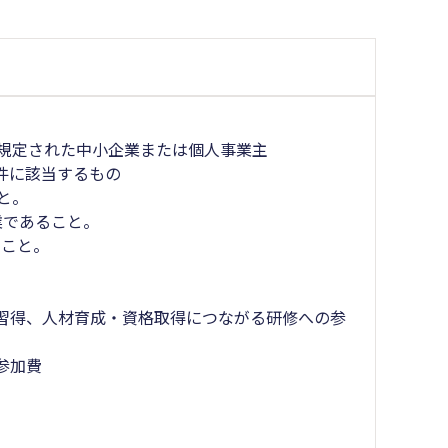
に規定された中小企業または個人事業主
件に該当するもの
と。
業であること。
ること。
習得、人材育成・資格取得につながる研修への参
参加費