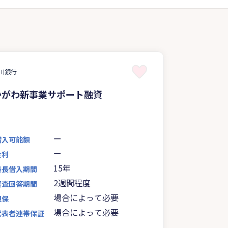
川銀行
かがわ新事業サポート融資
ー
借入可能額
ー
金利
15年
最長借入期間
2週間程度
審査回答期間
場合によって必要
担保
場合によって必要
代表者連帯保証