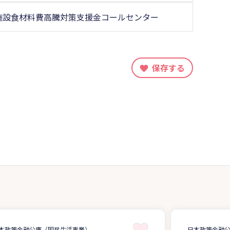
施設食材料費高騰対策支援金コールセンター
保存する
本政策金融公庫（国民生活事業）
日本政策金融