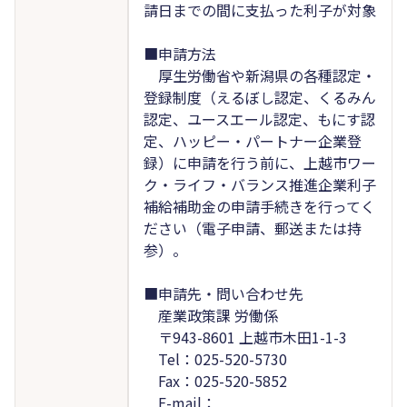
請日までの間に支払った利子が対象
■申請方法
厚生労働省や新潟県の各種認定・
登録制度（えるぼし認定、くるみん
認定、ユースエール認定、もにす認
定、ハッピー・パートナー企業登
録）に申請を行う前に、上越市ワー
ク・ライフ・バランス推進企業利子
補給補助金の申請手続きを行ってく
ださい（電子申請、郵送または持
参）。
■申請先・問い合わせ先
産業政策課 労働係
〒943-8601 上越市木田1-1-3
Tel：025-520-5730
Fax：025-520-5852
E-mail：