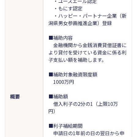
・ユースエール認定
・もにす認定
・ハッピー・パートナー企業（新
潟県男女参画推進企業）登録
■補助内容
金融機関から金銭消費貸借証書に
より貸付を受けている資金に係る利
子支払い額を補助します。
■補助対象融資限度額
1000万円
概要
■補助額
借入利子の2分の1（上限10万
円）
■利子補給期間
申請日の1年前の日の翌日から申