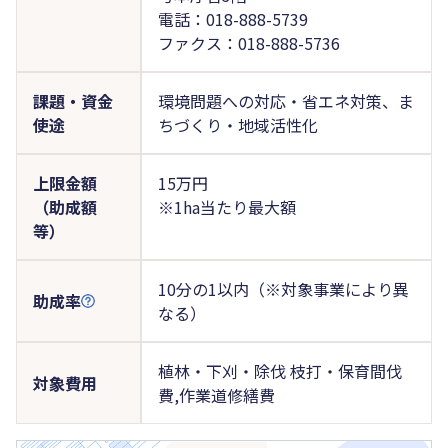
電話：018-888-5739
ファクス：018-888-5736
課題・資金
環境問題への対応・省エネ対策、ま
使途
ちづくり・地域活性化
上限金額
15万円
（助成額
※1ha当たり最大額
等）
10分の1以内（※対象事業により異
助成率
なる）
植林・下刈・除伐 枝打・保育間伐
対象費用
費,作業道修繕費