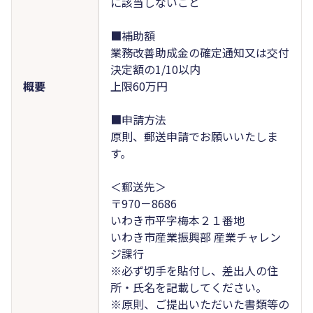
に該当しないこと
■補助額
業務改善助成金の確定通知又は交付
決定額の1/10以内
概要
上限60万円
■申請方法
原則、郵送申請でお願いいたしま
す。
＜郵送先＞
〒970－8686
いわき市平字梅本２１番地
いわき市産業振興部 産業チャレン
ジ課行
※必ず切手を貼付し、差出人の住
所・氏名を記載してください。
※原則、ご提出いただいた書類等の