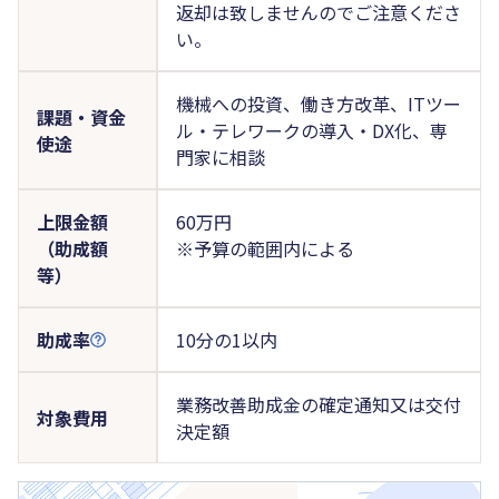
返却は致しませんのでご注意くださ
い。
機械への投資、働き方改革、ITツー
課題・資金
ル・テレワークの導入・DX化、専
使途
門家に相談
上限金額
60万円
（助成額
※予算の範囲内による
等）
助成率
10分の1以内
業務改善助成金の確定通知又は交付
対象費用
決定額