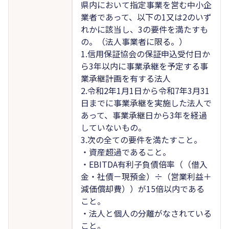
県内において指定事業を営む中小企
業者であって、以下の1又は2のいず
れかに該当し、3の要件を満たすも
の。（法人事業者に限る。）
1.信用保証協会の保証申込受付日か
ら3年以内に事業承継を予定する事
業承継計画を有する法人
2.令和2年1月1日から令和7年3月31
日までに事業承継を実施した法人で
あって、事業承継日から3年を経過
していないもの。
3.次の全ての要件を満たすこと。
・資産超過であること。
・EBITDA有利子負債倍率（（借入
金・社債－現預金）÷（営業利益＋
減価償却費））が15倍以内である
こと。
・法人と個人の分離がなされている
こと。