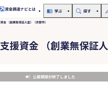
資金調達ナビとは
学ぶ
探す
資金 （創業無保証人型）（京都市）
支援資金 （創業無保証
公募期限が終了しました