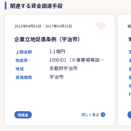
関連する資金調達手段
2022年04月01日 ~
2027年03月31日
企業立地促進条例（宇治市）
1.1億円
上限金額
10分の1（※事業場等設置
助成率
助成金の場合）
京都府宇治市
地域
宇治市
実施機関
詳しく見る
助成金