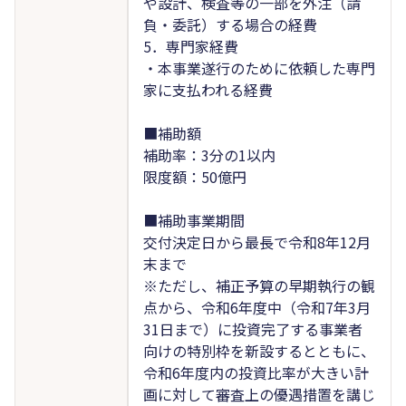
や設計、検査等の一部を外注（請
負・委託）する場合の経費
5．専門家経費
・本事業遂行のために依頼した専門
家に支払われる経費
■補助額
補助率：3分の1以内
限度額：50億円
■補助事業期間
交付決定日から最長で令和8年12月
末まで
※ただし、補正予算の早期執行の観
点から、令和6年度中（令和7年3月
31日まで）に投資完了する事業者
向けの特別枠を新設するとともに、
令和6年度内の投資比率が大きい計
画に対して審査上の優遇措置を講じ