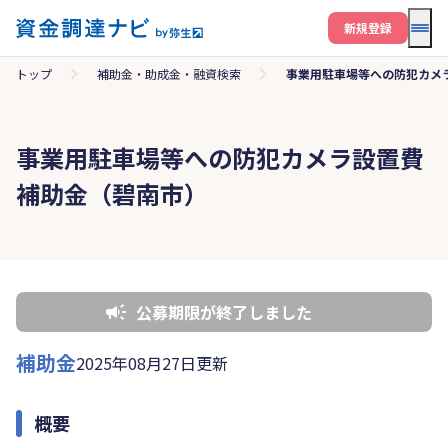
メニ
新規登録
トップ
補助金・助成金・融資検索
事業用駐車場等への防犯カメ
事業用駐車場等への防犯カメラ設置費
補助金（碧南市）
公募期限が終了しました
補助金
2025年08月27日更新
概要