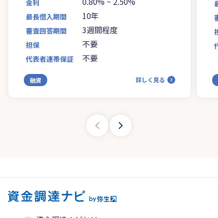
0.80%
~
2.50%
金利
10年
最長借入期間
3週間程度
審査回答期間
不要
担保
不要
代表者連帯保証
詳しく見る
融資