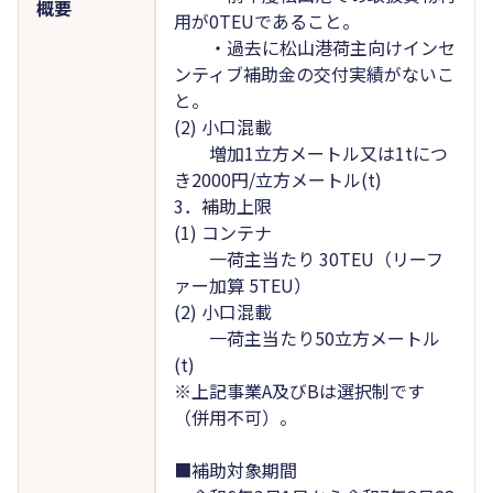
概要
用が0TEUであること。
・過去に松山港荷主向けインセ
ンティブ補助金の交付実績がないこ
と。
(2) 小口混載
増加1立方メートル又は1tにつ
き2000円/立方メートル(t)
3．補助上限
(1) コンテナ
一荷主当たり 30TEU（リーフ
ァー加算 5TEU）
(2) 小口混載
一荷主当たり50立方メートル
(t)
※上記事業A及びBは選択制です
（併用不可）。
■補助対象期間