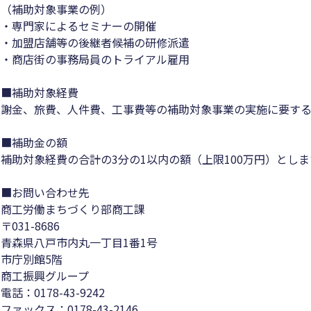
（補助対象事業の例）
・専門家によるセミナーの開催
・加盟店舗等の後継者候補の研修派遣
・商店街の事務局員のトライアル雇用
■補助対象経費
謝金、旅費、人件費、工事費等の補助対象事業の実施に要す
■補助金の額
補助対象経費の合計の3分の1以内の額（上限100万円）としま
■お問い合わせ先
商工労働まちづくり部商工課
〒031-8686
青森県八戸市内丸一丁目1番1号
市庁別館5階
商工振興グループ
電話：0178-43-9242
ファックス：0178-43-2146