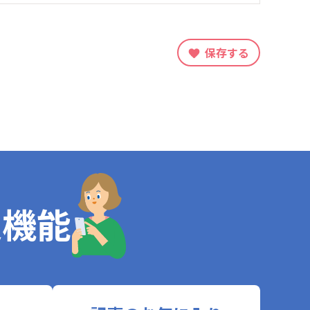
保存する
定機能