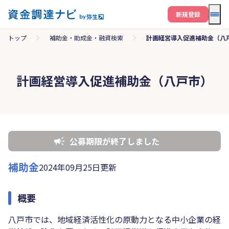
メニ
新規登録
トップ
補助金・助成金・融資検索
計画経営導入促進補助金（八
計画経営導入促進補助金（八戸市）
公募期限が終了しました
補助金
2024年09月25日更新
概要
八戸市では、地域経済活性化の原動力となる中小企業の経