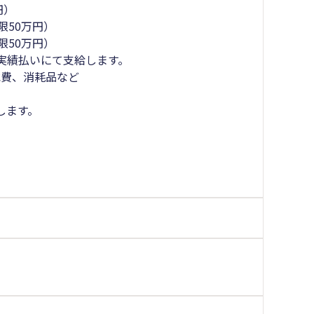
円）
限50万円）
限50万円）
実績払いにて支給します。
水費、消耗品など
します。