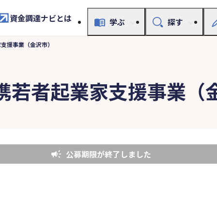
資金調達ナビとは
学ぶ
探す
家支援事業（金沢市）
携若者起業家支援事業（
公募期限が終了しました