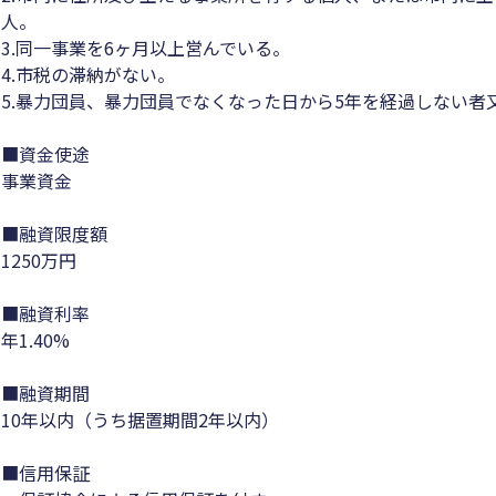
人。
3.同一事業を6ヶ月以上営んでいる。
4.市税の滞納がない。
5.暴力団員、暴力団員でなくなった日から5年を経過しない
■資金使途
事業資金
■融資限度額
1250万円
■融資利率
年1.40%
■融資期間
10年以内（うち据置期間2年以内）
■信用保証