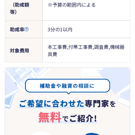
（助成額
※予算の範囲内による
等）
助成率
3分の1以内
本工事費,付帯工事費,調査費,機械器
対象費用
具費