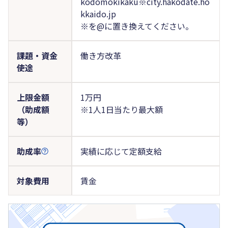
kodomokikaku※city.hakodate.ho
kkaido.jp
※を@に置き換えてください。
課題・資金
働き方改革
使途
上限金額
1万円
（助成額
※1人1日当たり最大額
等）
助成率
実績に応じて定額支給
対象費用
賃金