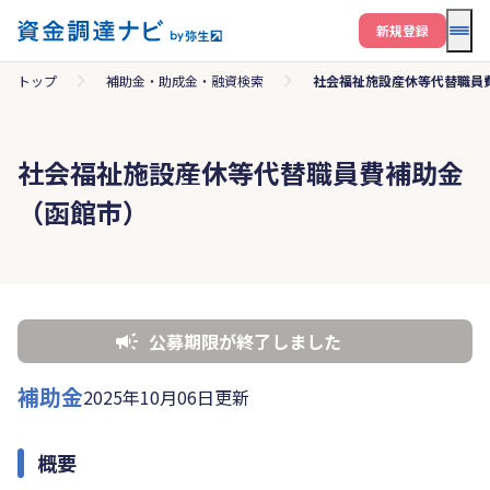
メニ
新規登録
トップ
補助金・助成金・融資検索
社会福祉施設産休等代替職員
社会福祉施設産休等代替職員費補助金
（函館市）
公募期限が終了しました
補助金
2025年10月06日更新
概要