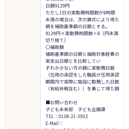
日額9129円
ただし1日の実勤務時間数が8時間
未満の場合は、次の算式により得た
額を補助基準額の日額とする。
9129円×実勤務時間数÷8（円未満
切り捨て）
〇補助額
補助基準額の日額と補助対象経費の
実支出日額とを比較してい
ずれか少ない方の額に実勤務日数
（任用の承認をした職員が任用承認
期間内で実際に施設に勤務した日数
（有給休暇含む））を乗じて得た額
■お問い合わせ
子ども未来部 子ども企画課
TEL：0138-21-3932
E-Mail：