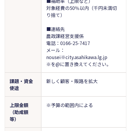
■補助率（上限など）
対象経費の50％以内（千円未満切
り捨て）
■連絡先
農政課経営支援係
電話：0166-25-7417
メール：
nousei※city.asahikawa.lg.jp
※を@に置き換えてください。
課題・資金
新しく顧客・販路を拡大
使途
上限金額
※予算の範囲内による
（助成額
等）