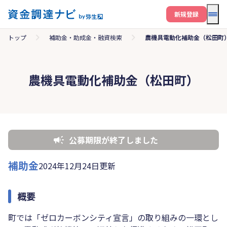
メニ
新規登録
トップ
補助金・助成金・融資検索
農機具電動化補助金（松田町
農機具電動化補助金（松田町）
公募期限が終了しました
補助金
2024年12月24日更新
概要
町では「ゼロカーボンシティ宣言」の取り組みの一環とし