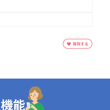
保存する
定機能