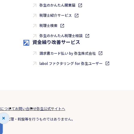
弥生のかんたん開業届
税理士紹介サービス
税理士検索
弥生のかんたん税理士相談
資金繰り改善サービス
請求書カード払い by 弥生株式会社
labol ファクタリング for 弥生ユーザー
標について
お問い合わせ
弥生公式サイトへ
媒介や代理・斡旋等を行うものではありません。