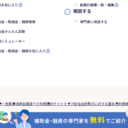
事お気に入り
創業計画書一覧・編集
相談する
助金・助成金・融資検索
専門家に相談する
助金かんたん診断
済シミュレーター
助金・助成金・融資お気に入り
シー
免責事項
資金調達ナビ利用規約
サイトマップ
反社会的勢力に対する基本方針
商
資商品は、資金調達の参考情報として紹介させていただくものです。当社が契約の
Copyright © Yayoi Co., Ltd. All rights reserved.