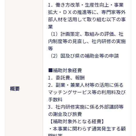
1．働き方改革・生産性向上・事業
拡大・ＤＸの推進等に、専門家等外
部人材を活用して取り組む以下の事
業
（1）計画策定、取組みの評価、社
内制度等の見直し、社内研修の実施
等
（2）国及び県の補助金等の申請
■補助対象経費
1．委託費、報酬
2．副業・兼業人材等の活用に係る
概要
マッチングサービス等の利用料及び
手数料
3．社内研修実施に係る外部講師等
の謝金及び旅費
【補助対象外となる経費】
・本事業に関わらず通常発生する顧
問料等