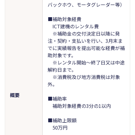
バックホウ、モータグレーダー等）
■補助対象経費
ICT建機のレンタル費
※補助金の交付決定日以降に発
注・契約・支払いを行い、3月末ま
でに実績報告を提出可能な経費が補
助対象です。
※レンタル開始～終了日又は中途
解約日まで。
※消費税及び地方消費税は対象
外。
概要
■補助率
補助対象経費の3分の1以内
■補助上限額
50万円