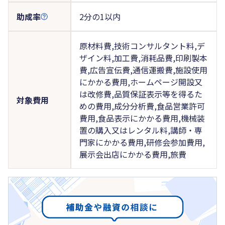
助成率
2分の1以内
原材料費,技術コンサルタント料,デ
ザイン料,加工費,消耗品費,印刷製本
費,広告宣伝費,通信運搬費,施設使用
にかかる費用,ホームページ開設又
は改修費,品質保証表示等を得るた
対象費用
めの費用,成分分析費,食品営業許可
費用,食品表示にかかる費用,機械装
置の購入又はレンタル料,講師・専
門家にかかる費用,研修会参加費用,
展示会出店にかかる費用,旅費