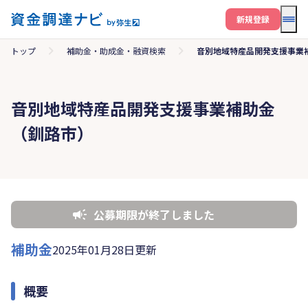
メニ
新規登録
トップ
補助金・助成金・融資検索
音別地域特産品開発支援事業
音別地域特産品開発支援事業補助金
（釧路市）
公募期限が終了しました
補助金
2025年01月28日更新
概要