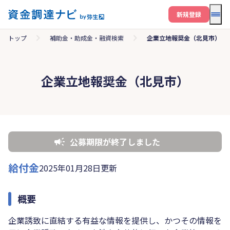
メニ
新規登録
トップ
補助金・助成金・融資検索
企業立地報奨金（北見市）
企業立地報奨金（北見市）
公募期限が終了しました
給付金
2025年01月28日更新
概要
企業誘致に直結する有益な情報を提供し、かつその情報を