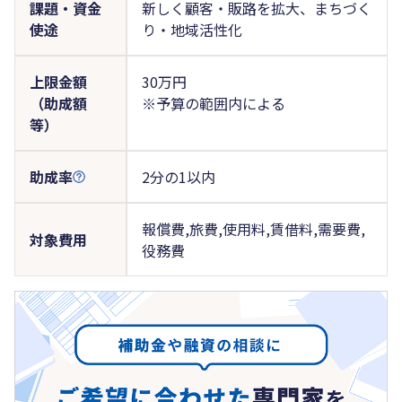
課題・資金
新しく顧客・販路を拡大、まちづく
使途
り・地域活性化
上限金額
30万円
（助成額
※予算の範囲内による
等）
助成率
2分の1以内
報償費,旅費,使用料,賃借料,需要費,
対象費用
役務費