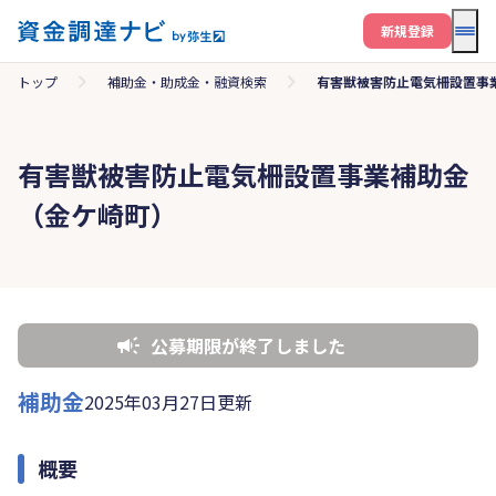
メニ
新規登録
トップ
補助金・助成金・融資検索
有害獣被害防止電気柵設置事
有害獣被害防止電気柵設置事業補助金
（金ケ崎町）
公募期限が終了しました
補助金
2025年03月27日更新
概要