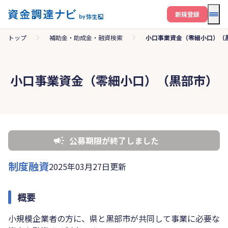
メニ
新規登録
トップ
補助金・助成金・融資検索
小口事業資金（零細小口）（
小口事業資金（零細小口）（黒部市）
公募期限が終了しました
制度融資
2025年03月27日更新
概要
小規模企業者の方に、県と黒部市が共同して事業に必要な