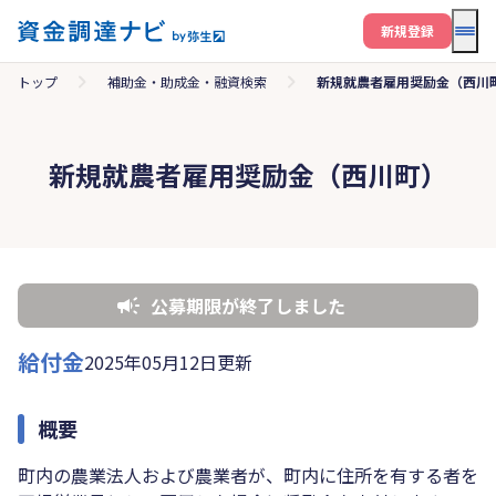
メニ
新規登録
トップ
補助金・助成金・融資検索
新規就農者雇用奨励金（西川
新規就農者雇用奨励金（西川町）
公募期限が終了しました
給付金
2025年05月12日更新
概要
町内の農業法人および農業者が、町内に住所を有する者を