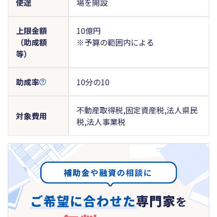
使途
場を開設
上限金額
10億円
（助成額
※予算の範囲内による
等）
助成率
10分の10
不動産取得税,固定資産税,法人県民
対象費用
税,法人事業税