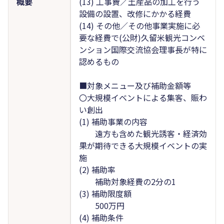
概要
(13) 工事費／土産品の加工を行う
設備の設置、改修にかかる経費
(14) その他／その他事業実施に必
要な経費で(公財)久留米観光コンベ
ンション国際交流協会理事長が特に
認めるもの
■対象メニュー及び補助金額等
〇大規模イベントによる集客、賑わ
い創出
(1) 補助事業の内容
遠方も含めた観光誘客・経済効
果が期待できる大規模イベントの実
施
(2) 補助率
補助対象経費の2分の1
(3) 補助限度額
500万円
(4) 補助条件