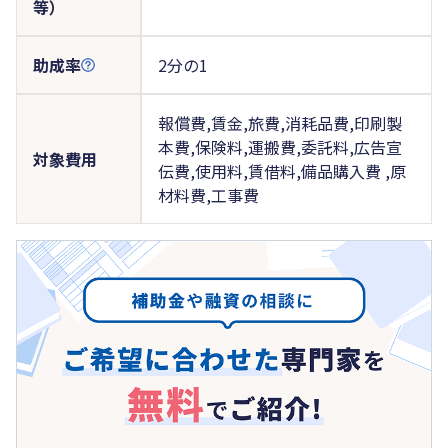
等）
助成率
2分の1
報償費,賃金,旅費,消耗品費,印刷製
本費,保険料,運搬費,委託料,広告宣
対象費用
伝費,使用料,賃借料,備品購入費 ,原
材料費,工事費