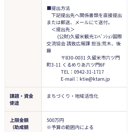
■提出方法
下記提出先へ関係書類を直接提出
または郵送、メールにて送付。
＜提出先＞
(公財)久留米観光ｺﾝﾍﾞﾝｼｮﾝ国際
交流協会 誘致広報課 担当:荒木、後
藤
〒830-0031 久留米市六ツ門
町3-11 くるめりあ六ツ門6F
TEL：0942-31-1717
E-mail：ktie@ktarn.jp
課題・資金
まちづくり・地域活性化
使途
上限金額
500万円
（助成額
※予算の範囲内による