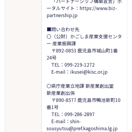
「パートナーシップ構築宣言」ポ
ータルサイト：https://www.biz-
partnership.jp
■問い合わせ先
〇（公財）かごしま産業支援センタ
ー 産業振興課
〒892-0853 鹿児島市城山町1番
24号
TEL：099-219-1272
E-mail：ikusei@kisc.or.jp
〇県庁産業立地課 新産業創出室
新産業創出係
〒890-8577 鹿児島市鴨池新町10
番1号
TEL：099-286-2897
E-mail：shin-
sousyutsu@pref.kagoshima.lg.jp