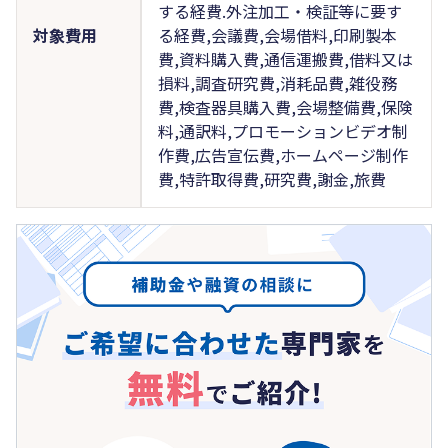
する経費.外注加工・検証等に要す
対象費用
る経費,会議費,会場借料,印刷製本
費,資料購入費,通信運搬費,借料又は
損料,調査研究費,消耗品費,雑役務
費,検査器具購入費,会場整備費,保険
料,通訳料,プロモーションビデオ制
作費,広告宣伝費,ホームページ制作
費,特許取得費,研究費,謝金,旅費