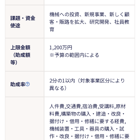
機械への投資、新規事業、新しく顧
課題・資金
客・販路を拡大、研究開発、社員教
使途
育
上限金額
1,200万円
（助成額
※予算の範囲内による
等）
2分の1以内（対象事業区分により
助成率
異なる）
人件費,交通費,宿泊費,受講料,原材
料費,構築物の購入・建造・改良・
据付け・借用・修繕に要する経費,
機械装置・工具・器具の購入・試
作・改良・据付け・借用・修繕に要