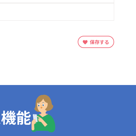
保存する
定機能