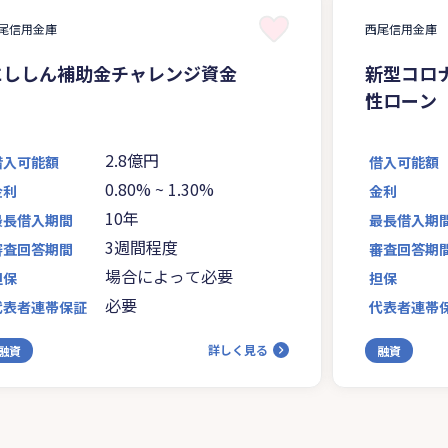
尾信用金庫
西尾信用金庫
にししん補助金チャレンジ資金
新型コロ
性ローン
2.8億円
借入可能額
借入可能額
0.80%
~
1.30%
金利
金利
10年
最長借入期間
最長借入期
3週間程度
審査回答期間
審査回答期
場合によって必要
担保
担保
必要
代表者連帯保証
代表者連帯
詳しく見る
融資
融資