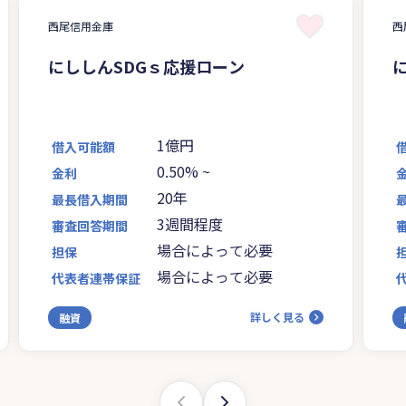
西尾信用金庫
西
にししんSDGｓ応援ローン
1億円
借入可能額
0.50%
~
金利
20年
最長借入期間
3週間程度
審査回答期間
場合によって必要
担保
場合によって必要
代表者連帯保証
詳しく見る
融資