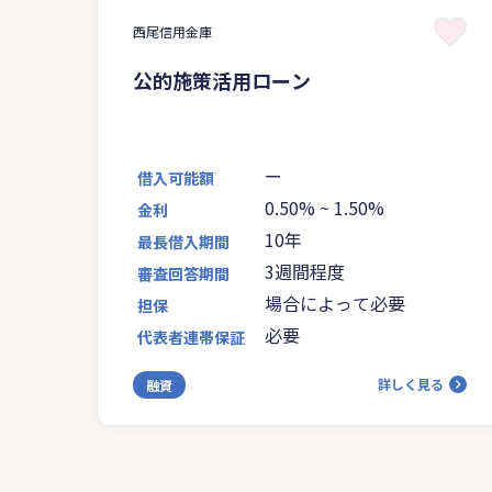
西尾信用金庫
公的施策活用ローン
ー
借入可能額
0.50%
~
1.50%
金利
10年
最長借入期間
3週間程度
審査回答期間
場合によって必要
担保
必要
代表者連帯保証
詳しく見る
融資