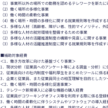
（1）事業所以外の場所での勤務を認めるテレワークを新たに
（2）働く場所の多様化事業
（3）働く時間の柔軟化事業
（4）働く場所・時間の多様化に関する就業規則等を作成する
＜3．多様な人材（高齢者、障がい者、性的マイノリティ、外
（1）多様な人材の就労環境を整備するための事業
（2）多様な人材の活躍推進制度の構築や見直しに関する事業
（3）多様な人材の活躍推進制度に関する就業規則等を作成す
■補助対象経費
＜1．働き方改革に向けた基盤づくり事業＞
1．現状分析（従業員へのアンケート等による調査・分析）に
2．従業員向けの社内制度や福利厚生をまとめたツールに係る
3．企業と従業員、また従業員同士の相互理解を目的としたツ
＜2．働く場所・時間の多様化促進事業＞
1．テレワーク新規導入に必要な機器の購入経費
2．従業員がコワーキングオフィス等を利用する際に係る登録
3．働く時間の柔軟化に伴うシステムやソフトウェアの導入経
＜3．多様な人材（高齢者、障がい者、性的マイノリティ、外