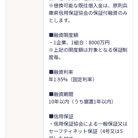
※借換可能な既往借入金は、原則兵
庫県信用保証協会の保証付融資のみ
とします。
■融資限度額
・1企業、1組合：8000万円
※上記の限度額は対象となる保証制
度毎。
■融資利率
年1.95%（固定利率）
■融資期間
10年以内（うち据置1年以内）
■信用保証
・信用保証協会による一般保証又は
セーフティネット保証（4号又は5