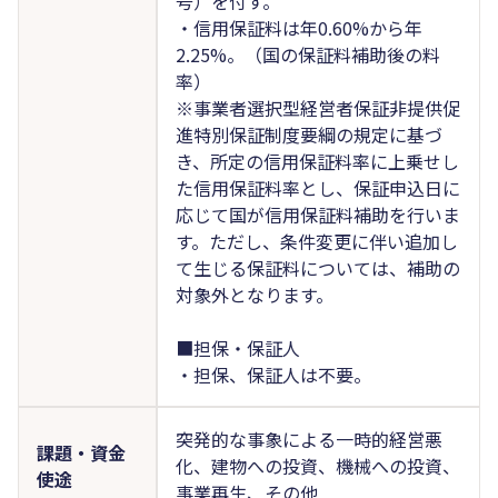
号）を付す。
・信用保証料は年0.60%から年
2.25%。（国の保証料補助後の料
率）
※事業者選択型経営者保証非提供促
進特別保証制度要綱の規定に基づ
き、所定の信用保証料率に上乗せし
た信用保証料率とし、保証申込日に
応じて国が信用保証料補助を行いま
す。ただし、条件変更に伴い追加し
て生じる保証料については、補助の
対象外となります。
■担保・保証人
・担保、保証人は不要。
突発的な事象による一時的経営悪
課題・資金
化、建物への投資、機械への投資、
使途
事業再生、その他