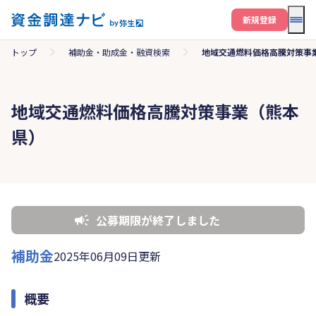
メニ
新規登録
トップ
補助金・助成金・融資検索
地域交通燃料価格高騰対策事
地域交通燃料価格高騰対策事業（熊本
県）
公募期限が終了しました
補助金
2025年06月09日更新
概要