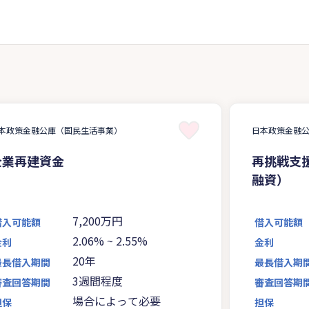
本政策金融公庫（国民生活事業）
日本政策金融
企業再建資金
再挑戦支
融資）
7,200万円
借入可能額
借入可能額
2.06%
~
2.55%
金利
金利
20年
最長借入期間
最長借入期
3週間程度
審査回答期間
審査回答期
場合によって必要
担保
担保