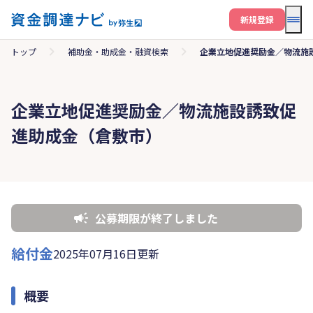
メニ
新規登録
トップ
補助金・助成金・融資検索
企業立地促進奨励金／物流施
企業立地促進奨励金／物流施設誘致促
進助成金（倉敷市）
公募期限が終了しました
給付金
2025年07月16日更新
概要