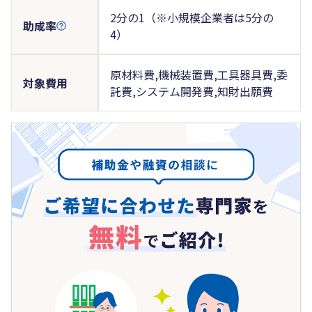
2分の1（※小規模企業者は5分の
助成率
4）
原材料費,機械装置費,工具器具費,委
対象費用
託費,システム開発費,知財出願費