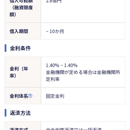
借入可能額
2.8億円
（融資限度
額）
借入期間
~ 10か月
金利条件
1.40% ~ 1.40%
金利（年
金融機関が定める場合は金融機関所
率）
定利率
金利体系
固定金利
返済方法
返済方式
元金均等返済又は一括返済