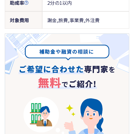
助成率
2分の1以内
対象費用
謝金,旅費,事業費,外注費