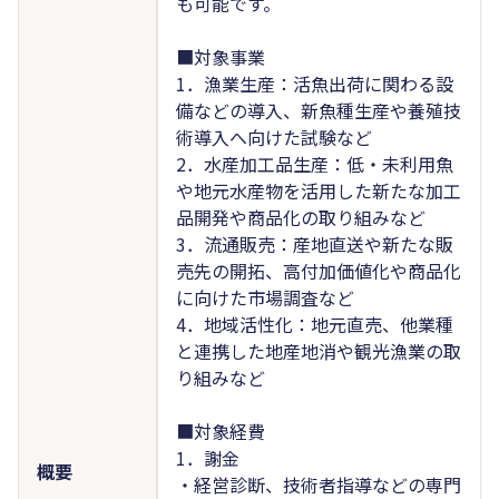
も可能です。
■対象事業
1．漁業生産：活魚出荷に関わる設
備などの導入、新魚種生産や養殖技
術導入へ向けた試験など
2．水産加工品生産：低・未利用魚
や地元水産物を活用した新たな加工
品開発や商品化の取り組みなど
3．流通販売：産地直送や新たな販
売先の開拓、高付加価値化や商品化
に向けた市場調査など
4．地域活性化：地元直売、他業種
と連携した地産地消や観光漁業の取
り組みなど
■対象経費
1．謝金
概要
・経営診断、技術者指導などの専門