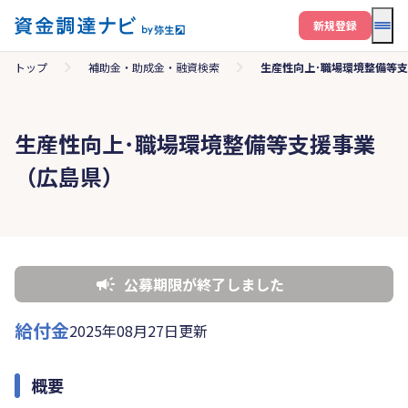
メニ
新規登録
トップ
補助金・助成金・融資検索
生産性向上･職場環境整備等
生産性向上･職場環境整備等支援事業
（広島県）
公募期限が終了しました
給付金
2025年08月27日更新
概要