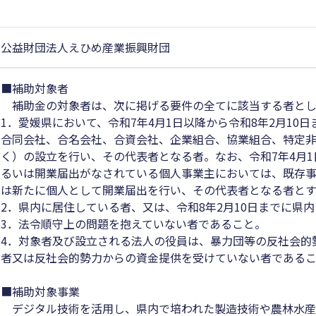
公益財団法人えひめ産業振興財団
■補助対象者
補助金の対象者は、次に掲げる要件の全てに該当する者とし
1．愛媛県において、令和7年4月1日以降から令和8年2月1
合同会社、合名会社、合資会社、企業組合、協業組合、特定
く）の設立を行い、その代表者となる者。なお、令和7年4月
るいは開業届出がなされている個人事業主においては、既存
は新たに個人として開業届出を行い、その代表者となる者と
2．県内に居住している者、又は、令和8年2月10日までに県
3．法令順守上の問題を抱えていない者であること。
4．対象者及び設立される法人の役員は、暴力団等の反社会的
者又は反社会的勢力からの資金提供を受けていない者である
■補助対象事業
デジタル技術を活用し、県内で培われた製造技術や農林水産