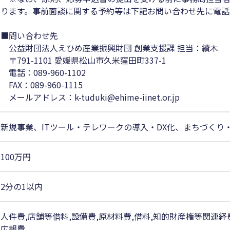
ります。事前面談に関する予約等は下記お問い合わせ先に電話
■問い合わせ先
公益財団法人えひめ産業振興財団 創業支援課 担当：續木
〒791-1101 愛媛県松山市久米窪田町337-1
電話：089-960-1102
FAX：089-960-1115
メールアドレス：k-tuduki@ehime-iinet.or.jp
新規事業、ITツール・テレワークの導入・DX化、まちづくり
100万円
2分の1以内
人件費,店舗等借料,設備費,原材料費,借料,知的財産権等関連経費
広報費