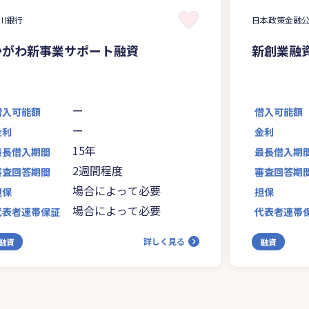
川銀行
日本政策金融
かがわ新事業サポート融資
新創業融
ー
借入可能額
借入可能額
ー
金利
金利
15年
最長借入期間
最長借入期
2週間程度
審査回答期間
審査回答期
場合によって必要
担保
担保
場合によって必要
代表者連帯保証
代表者連帯
詳しく見る
融資
融資