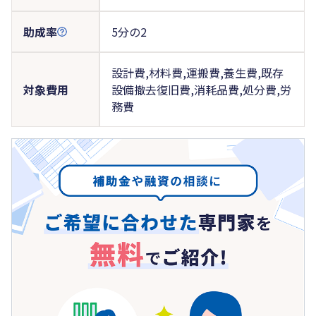
助成率
5分の2
設計費,材料費,運搬費,養生費,既存
対象費用
設備撤去復旧費,消耗品費,処分費,労
務費