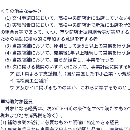
＜その他主な要件＞
(1) 交付申請日において、高松中央商店街に出店していない
(2) 実績報告日において、高松中央商店街で新規に出店を
の組合員等であって、かつ、市や商店街振興組合等が実施する
ための活動に積極的に参加する意思を有する者
(3) 当該店舗において、原則として週5日以上の営業を行う
(4) 当該店舗において、開業後1年以上継続して営業を行う
(5) 当該店舗において、自らが経営し、事業を行う者
(6) 次に掲げる機関のいずれかにおいて、事業計画に関する
ア 香川県よろず支援拠点（国が設置した中小企業・小規模
イ 高松商工会議所
ウ ア及びイに掲げるもののほか、これらに準ずるものとし
■補助対象経費
対象となる経費は、次の(1)～(4)の条件をすべて満たすも
税および地方消費税を除く）。
(1) 補助事業の遂行に必要なものと明確に特定できる経費
(2) 事業着手日から事業完了日までの期間に発生し、事業完