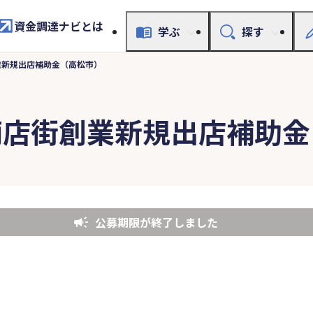
資金調達ナビとは
学ぶ
探す
業新規出店補助金（高松市）
商店街創業新規出店補助金
公募期限が終了しました