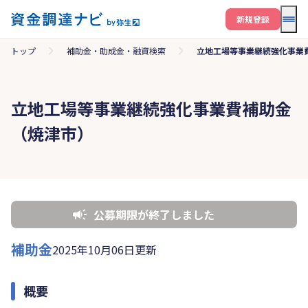
メニ
新規登録
トップ
補助金・助成金・融資検索
立地工場等事業継続強化事業
立地工場等事業継続強化事業費補助金
（焼津市）
公募期限が終了しました
補助金
2025年10月06日更新
概要