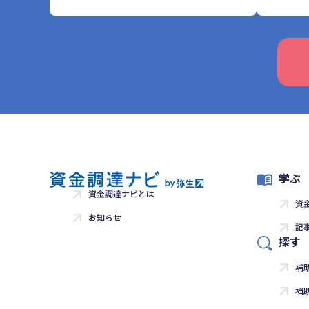
学ぶ
資金調達ナビとは
資
お知らせ
記
探す
補
補