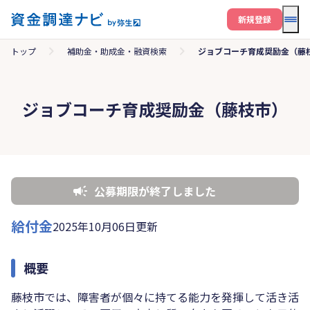
メニ
新規登録
トップ
補助金・助成金・融資検索
ジョブコーチ育成奨励金（藤
ジョブコーチ育成奨励金（藤枝市）
公募期限が終了しました
給付金
2025年10月06日更新
概要
藤枝市では、障害者が個々に持てる能力を発揮して活き活