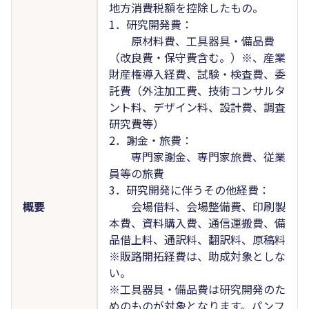
地方消費税額を控除したもの。
1．研究開発費：
原材料費、工具器具・備品費
（改良費・保守費含む。）※、産業
財産権導入経費、試験・検査費、委
託費（外注加工費、技術コンサルタ
ント料、デザイン料、設計費、調査
研究費等）
2．謝金・旅費：
専門家謝金、専門家旅費、従業
員等の旅費
3．研究開発に伴うその他経費：
概要
会場借料、会場整備費、印刷製
本費、資料購入費、通信運搬費、備
品借上料、通訳料、翻訳料、原稿料
※販路開拓経費は、助成対象としな
い。
※工具器具・備品費は研究開発のた
めのものが対象となります。パンフ