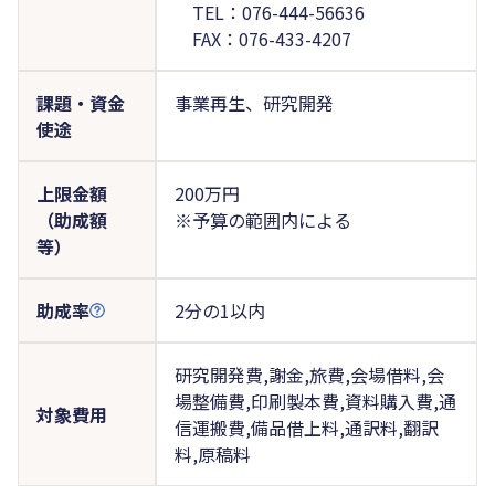
TEL：076-444-56636
FAX：076-433-4207
課題・資金
事業再生、研究開発
使途
上限金額
200万円
（助成額
※予算の範囲内による
等）
助成率
2分の1以内
研究開発費,謝金,旅費,会場借料,会
場整備費,印刷製本費,資料購入費,通
対象費用
信運搬費,備品借上料,通訳料,翻訳
料,原稿料