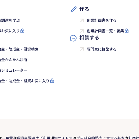
作る
金調達を学ぶ
創業計画書を作る
事お気に入り
創業計画書一覧・編集
相談する
助金・助成金・融資検索
専門家に相談する
助金かんたん診断
済シミュレーター
助金・助成金・融資お気に入り
シー
免責事項
資金調達ナビ利用規約
サイトマップ
反社会的勢力に対する基本方針
商