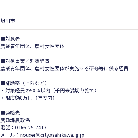
旭川市
■対象者
農業青年団体、農村女性団体
■対象事業／対象経費
農業青年団体、農村女性団体が実施する研修等に係る経費
■補助率（上限など）
・対象経費の50％以内（千円未満切り捨て）
・限度額8万円（年度内）
■連絡先
農政課農政係
電話：0166-25-7417
メール：nousei※city.asahikawa.lg.jp